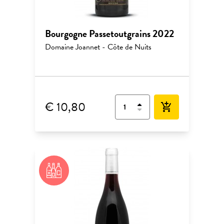
Bourgogne Passetoutgrains 2022
Domaine Joannet - Côte de Nuits
€ 10,80
add_shopping_cart