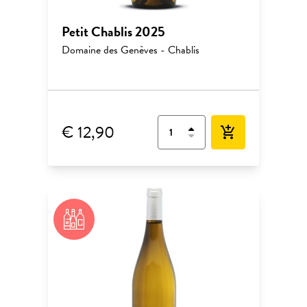
Petit Chablis 2025
Domaine des Genèves - Chablis
€ 12,90
add_shopping_cart