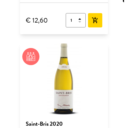
€ 12,60
add_shopping_cart
Saint-Bris 2020