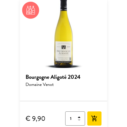
Bourgogne Aligoté 2024
Domaine Venot
€ 9,90
add_shopping_cart