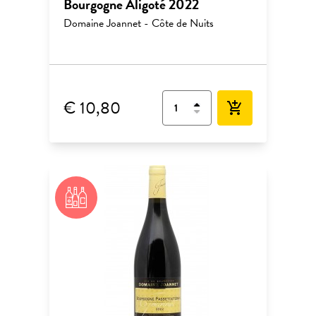
Bourgogne Aligoté 2022
Domaine Joannet - Côte de Nuits
€ 10,80
add_shopping_cart