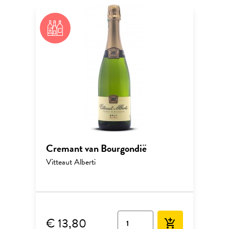
Cremant van Bourgondië
Vitteaut Alberti
€ 13,80
add_shopping_cart