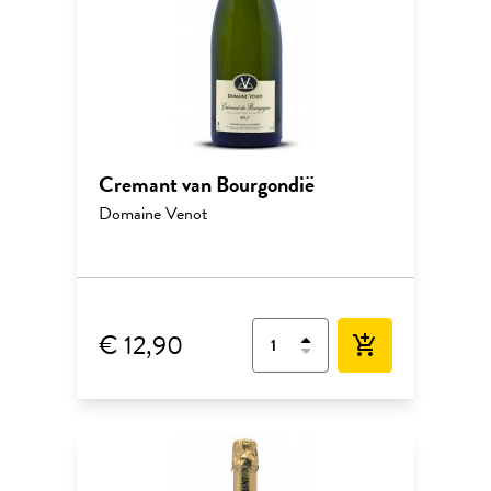
Cremant van Bourgondië
Domaine Venot
€ 12,90
add_shopping_cart