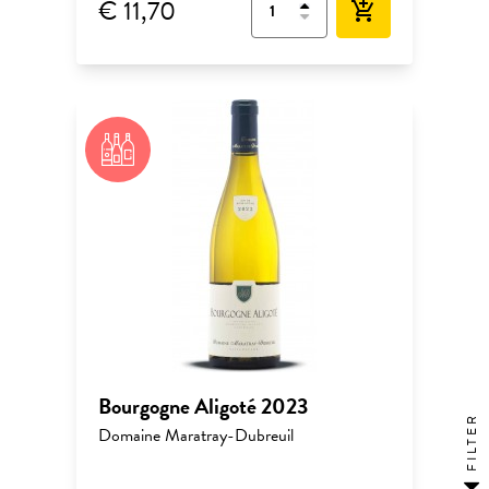
€ 11,70
add_shopping_cart
Bourgogne Aligoté 2023
FILTER
Domaine Maratray-Dubreuil