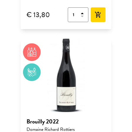
€ 13,80
add_shopping_cart
Brouilly 2022
Domaine Richard Rottiers