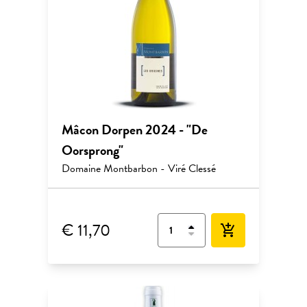
Mâcon Dorpen 2024 - "De
Oorsprong"
Domaine Montbarbon - Viré Clessé
€ 11,70
add_shopping_cart