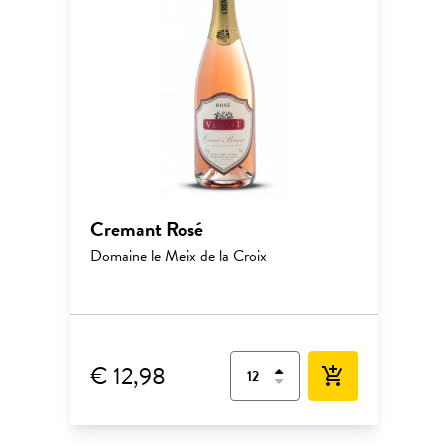
Cremant Rosé
Domaine le Meix de la Croix
€ 12,98
add_shopping_cart