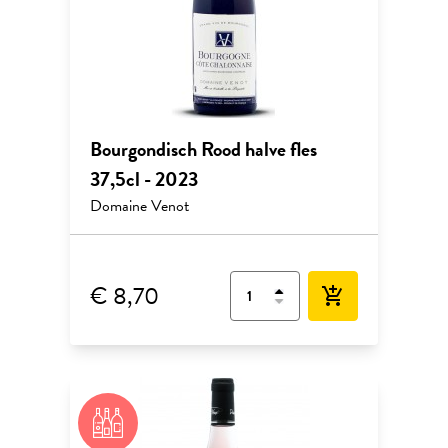
Bourgondisch Rood halve fles
37,5cl - 2023
Domaine Venot
€ 8,70
add_shopping_cart