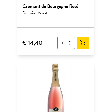
Crémant de Bourgogne Rosé
Domaine Venot
€ 14,40
add_shopping_cart