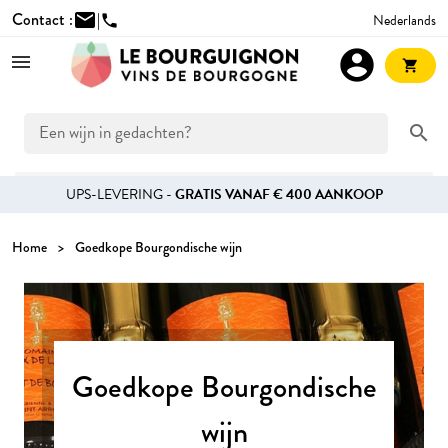
Contact :
mail
|
Nederlands
phone
account_circle
shopping_cart
search
UPS-LEVERING -
GRATIS VANAF € 400 AANKOOP
Home
Goedkope Bourgondische wijn
Goedkope Bourgondische
wijn