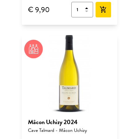
€ 9,90
add_shopping_cart
Mâcon Uchizy 2024
Cave Talmard - Mâcon Uchizy