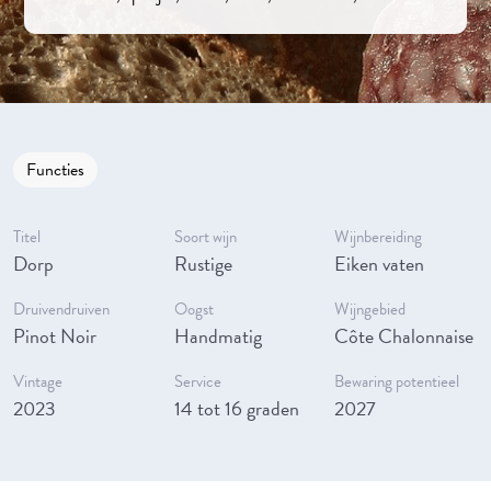
Functies
Titel
Soort wijn
Wijnbereiding
Dorp
Rustige
Eiken vaten
Druivendruiven
Oogst
Wijngebied
Pinot Noir
Handmatig
Côte Chalonnaise
Vintage
Service
Bewaring potentieel
2023
14 tot 16 graden
2027