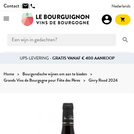
Contact :
mail
|
Nederlands
phone
account_circle
shopping_cart
search
UPS-LEVERING -
GRATIS VANAF € 400 AANKOOP
Home
Bourgondische wijnen om aan te bieden
Grands Vins de Bourgogne pour Fête des Pères
Givry Rood 2024