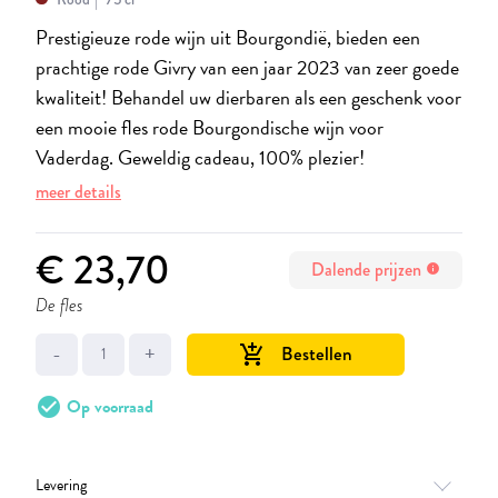
Prestigieuze rode wijn uit Bourgondië, bieden een
prachtige rode Givry van een jaar 2023 van zeer goede
kwaliteit! Behandel uw dierbaren als een geschenk voor
een mooie fles rode Bourgondische wijn voor
Vaderdag. Geweldig cadeau, 100% plezier!
meer details
€ 23,70
Dalende prijzen
info
De fles
-
+
Bestellen
add_shopping_cart
check_circle
Op voorraad
Levering