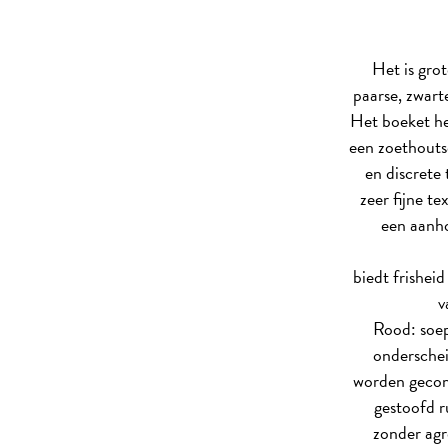
Het is gro
paarse, zwart
Het boeket her
een zoethoutsc
en discrete
zeer fijne t
een aanho
biedt frisheid
v
Rood: soepe
onderscheid
worden gecom
gestoofd r
zonder agre