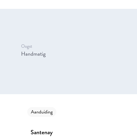
Oogst
Handmatig
Aanduiding
Santenay