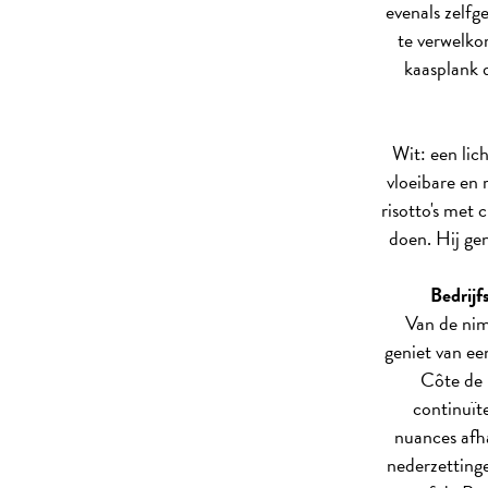
evenals zelfg
te verwelkom
kaasplank 
Wit: een lic
vloeibare en 
risotto's met
doen. Hij gen
Bedrijf
Van de nim
geniet van ee
Côte de 
continuïte
nuances afha
nederzetting