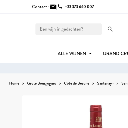
Contact :
mail
|
phone
+33 373 640 007
search
ALLE WIJNEN
GRAND C
Home
Grote Bourgognes
Côte de Beaune
Santenay ·
San