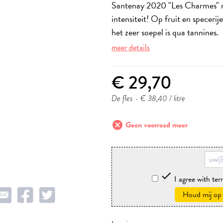
Santenay 2020 "Les Charmes" r
intensiteit! Op fruit en specerij
het zeer soepel is qua tannines.
meer details
€ 29,70
De fles
- € 38,40 / litre
cancel
Geen voorraad meer

I agree with te
Houd mij op