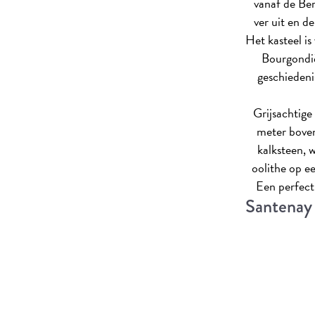
vanaf de Ber
ver uit en d
Het kasteel i
Bourgondië
geschiedeni
Grijsachtige
meter boven
kalksteen, w
oolithe op e
Een perfect
Santenay