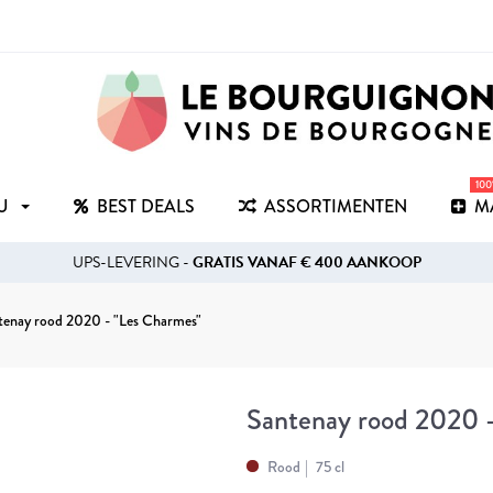
10
RU
BEST DEALS
ASSORTIMENTEN
M
UPS-LEVERING -
GRATIS VANAF € 400 AANKOOP
tenay rood 2020 - "Les Charmes"
Santenay rood 2020 -
Rood
75 cl