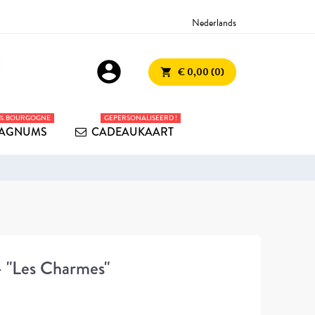
Nederlands
account_circle
€ 0,00 (0)
shopping_cart
0% BOURGOGNE
GEPERSONALISEERD !
AGNUMS
CADEAUKAART
 "Les Charmes"