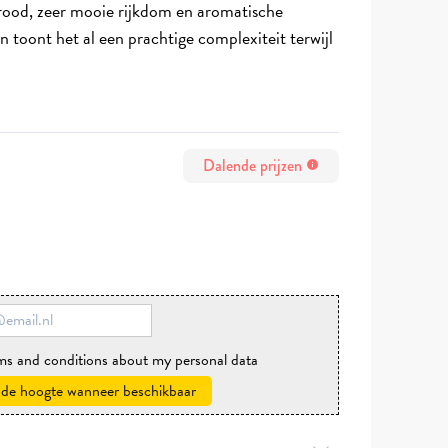
ood, zeer mooie rijkdom en aromatische
en toont het al een prachtige complexiteit terwijl
Dalende prijzen
info
rms and conditions about my personal data
 de hoogte wanneer beschikbaar