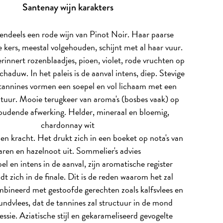
Santenay wijn karakters
tendeels een rode wijn van Pinot Noir. Haar paarse
e kers, meestal volgehouden, schijnt met al haar vuur.
innert rozenblaadjes, pioen, violet, rode vruchten op
haduw. In het paleis is de aanval intens, diep. Stevige
 tannines vormen een soepel en vol lichaam met een
extuur. Mooie terugkeer van aroma's (bosbes vaak) op
udende afwerking. Helder, mineraal en bloemig,
chardonnay wit
 en kracht. Het drukt zich in een boeket op nota's van
aren en hazelnoot uit.
Sommelier's advies
l en intens in de aanval, zijn aromatische register
t zich in de finale. Dit is de reden waarom het zal
bineerd met gestoofde gerechten zoals kalfsvlees en
undvlees, dat de tannines zal structuur in de mond
ssie. Aziatische stijl en gekarameliseerd gevogelte