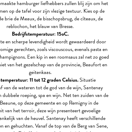
emaakte hamburger liefhebbers zullen blij zijn om het
en op de tafel voor zijn vlezige textuur. Kies op de
de brie de Meaux, de bisschopsbrug, de cîteaux, de
reblochon, het blauw van Bresse.
Bedrijfstemperatuur: 15oC.
hte en scherpe levendigheid wordt gewaardeerd door
romige gerechten, zoals viscouscous, evenals pasta en
 champignons. Een kip in een roomsaus zal net zo goed
iet van het gezelschap van de provincie, Beaufort en
geitenkaas.
stemperatuur: 11 tot 12 graden Celsius.
Situatie
f van de wateren tot de god van de wijn, Santenay
n dubbele roeping, spa en wijn. Net ten zuiden van de
Beaune, op deze gemeente en op Remigny in de
it van het terroir, deze wijn presenteert gevoelige
nkelijk van de heuvel. Santenay heeft verschillende
en en gehuchten. Vanaf de top van de Berg van Sene,