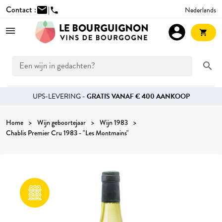
Contact :
mail
|
Nederlands
phone
account_circle
shopping_cart
search
UPS-LEVERING -
GRATIS VANAF € 400 AANKOOP
Home
Wijn geboortejaar
Wijn 1983
Chablis Premier Cru 1983 - "Les Montmains"