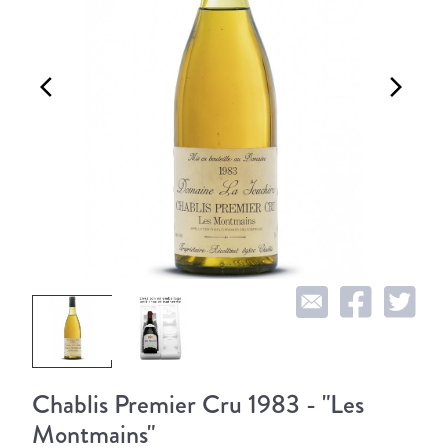
arrow_back_ios
arrow_forward_ios
Chablis Premier Cru 1983 - "Les
Montmains"