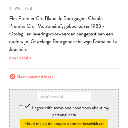
Wit
75 cl
Fles Premier Cru Blanc de Bourgogne: Chablis
Premier Cru "Montmains", geboortejaar 1983 -
Opslag- en leveringsvoorwaarden aangepast aan een
oude wijn. Geweldige Bourgondische wijn Domaine La
Jouchère.
meer details
cancel
Geen voorraad meer

I agree with terms and conditions about my
personal data
Houd mij op de hoogte wanneer beschikbaar