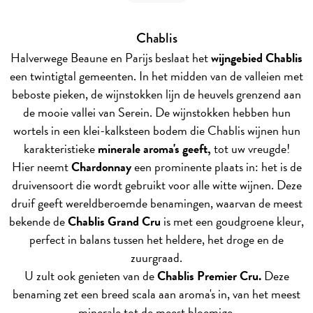
Chablis
Halverwege Beaune en Parijs beslaat het
wijngebied Chablis
een twintigtal gemeenten. In het midden van de valleien met
beboste pieken, de wijnstokken lijn de heuvels grenzend aan
de mooie vallei van Serein. De wijnstokken hebben hun
wortels in een klei-kalksteen bodem die Chablis wijnen hun
karakteristieke
minerale aroma's geeft,
tot uw vreugde!
Hier neemt
Chardonnay
een prominente plaats in: het is de
druivensoort die wordt gebruikt voor alle witte wijnen. Deze
druif geeft wereldberoemde benamingen, waarvan de meest
bekende de
Chablis Grand Cru
is met een goudgroene kleur,
perfect in balans tussen het heldere, het droge en de
zuurgraad.
U zult ook genieten van de
Chablis Premier Cru.
Deze
benaming zet een breed scala aan aroma's in, van het meest
minerale tot de meest bloemige.