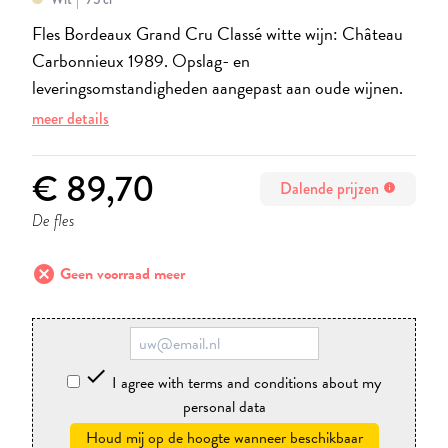
Fles Bordeaux Grand Cru Classé witte wijn: Château
Carbonnieux 1989. Opslag- en
leveringsomstandigheden aangepast aan oude wijnen.
meer details
€ 89,70
Dalende prijzen
info
De fles
cancel
Geen voorraad meer

I agree with terms and conditions about my
personal data
Houd mij op de hoogte wanneer beschikbaar