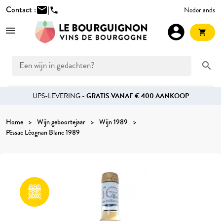
Contact :
mail
|
Nederlands
phone
account_circle
shopping_cart
search
UPS-LEVERING -
GRATIS VANAF € 400 AANKOOP
Home
Wijn geboortejaar
Wijn 1989
Péssac Léognan Blanc 1989