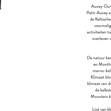
Auxey-Dure
Petit-Auxey e
de Keltisch
voormalig
activiteiten 
overleven 
De natuur ken
en Monthé
marno-kalk
Klimaat blo
klimaat van d
de kalkst
Mountain ko
Lijst van 