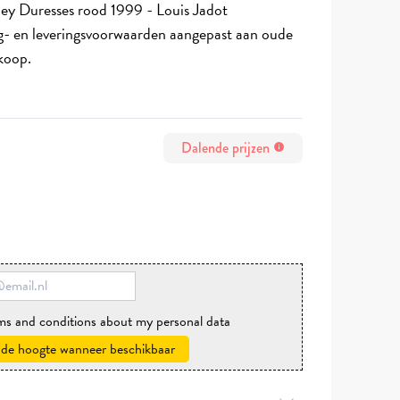
xey Duresses rood 1999 - Louis Jadot
g- en leveringsvoorwaarden aangepast aan oude
rkoop.
Dalende prijzen
info
rms and conditions about my personal data
 de hoogte wanneer beschikbaar