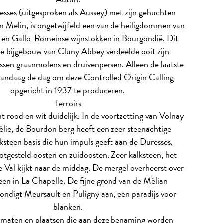
sses (uitgesproken als Aussey) met zijn gehuchten
n Melin, is ongetwijfeld een van de heiligdommen van
e en Gallo-Romeinse wijnstokken in Bourgondië. Dit
e bijgebouw van Cluny Abbey verdeelde ooit zijn
tussen graanmolens en druivenpersen. Alleen de laatste
vandaag de dag om deze Controlled Origin Calling
opgericht in 1937 te produceren.
Terroirs
t rood en wit duidelijk. In de voortzetting van Volnay
lie, de Bourdon berg heeft een zeer steenachtige
steen basis die hun impuls geeft aan de Duresses,
otgesteld oosten en zuidoosten. Zeer kalksteen, het
e Val kijkt naar de middag. De mergel overheerst over
een in La Chapelle. De fijne grond van de Mélian
ndigt Meursault en Puligny aan, een paradijs voor
blanken.
klimaten en plaatsen die aan deze benaming worden