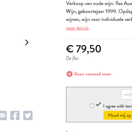
Verkoop van oude wijn: fles Au
Wijn, geboortejaar 1999. Opsla
wijnen, wijn voor individuele ve
meer details
arrow_forward_ios
€ 79,50
De fles
cancel
Geen voorraad meer

I agree with te
Houd mij op