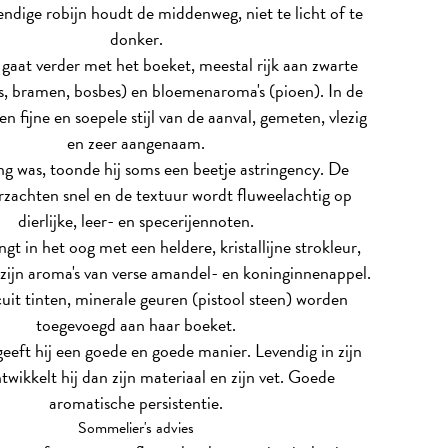
ndige robijn houdt de middenweg, niet te licht of te
donker.
gaat verder met het boeket, meestal rijk aan zwarte
is, bramen, bosbes) en bloemenaroma's (pioen). In de
n fijne en soepele stijl van de aanval, gemeten, vlezig
en zeer aangenaam.
ong was, toonde hij soms een beetje astringency. De
rzachten snel en de textuur wordt fluweelachtig op
dierlijke, leer- en specerijennoten.
ngt in het oog met een heldere, kristallijne strokleur,
zijn aroma's van verse amandel- en koninginnenappel.
uit tinten, minerale geuren (pistool steen) worden
toegevoegd aan haar boeket.
eeft hij een goede en goede manier. Levendig in zijn
twikkelt hij dan zijn materiaal en zijn vet. Goede
aromatische persistentie.
Sommelier's advies