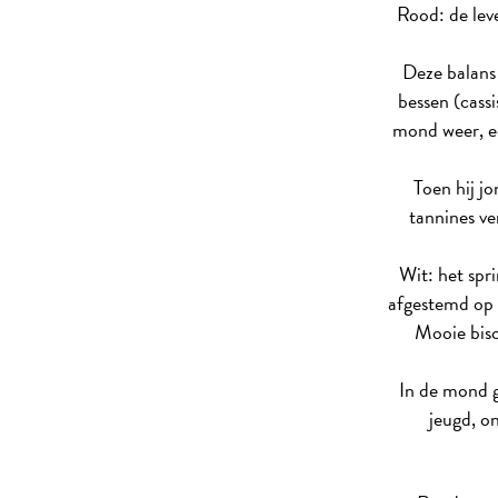
Rood: de leve
Deze balans 
bessen (cass
mond weer, ee
Toen hij j
tannines ve
Wit: het spri
afgestemd op 
Mooie bisc
In de mond g
jeugd, on