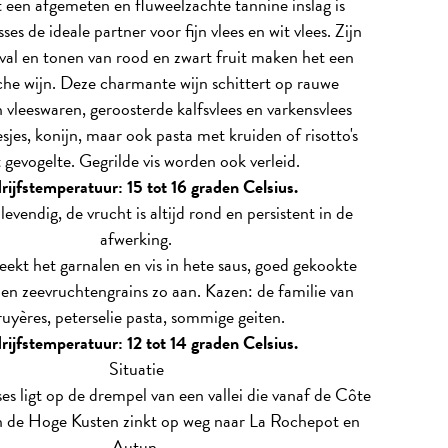
een afgemeten en fluweelzachte tannine inslag is
s de ideale partner voor fijn vlees en wit vlees. Zijn
val en tonen van rood en zwart fruit maken het een
che wijn. Deze charmante wijn schittert op rauwe
leeswaren, geroosterde kalfsvlees en varkensvlees
esjes, konijn, maar ook pasta met kruiden of risotto's
 gevogelte. Gegrilde vis worden ook verleid.
rijfstemperatuur: 15 tot 16 graden Celsius.
levendig, de vrucht is altijd rond en persistent in de
afwerking.
ekt het garnalen en vis in hete saus, goed gekookte
s en zeevruchtengrains zo aan. Kazen: de familie van
ruyères, peterselie pasta, sommige geiten.
rijfstemperatuur: 12 tot 14 graden Celsius.
Situatie
s ligt op de drempel van een vallei die vanaf de Côte
n de Hoge Kusten zinkt op weg naar La Rochepot en
Autun.