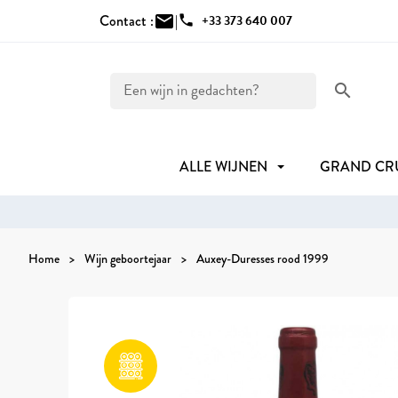
Contact :
mail
|
phone
+33 373 640 007
search
ALLE WIJNEN
GRAND C
Home
Wijn geboortejaar
Auxey-Duresses rood 1999