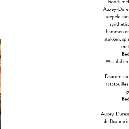
Rood: met 
Auxey-Duresse
soepele aan
synthetis
hammen en v
stukken, spi
met
Bed
Wit: dol en 
Daarom spre
ratatouille
g
Bed
Auxey-Duresse
de Beaune i