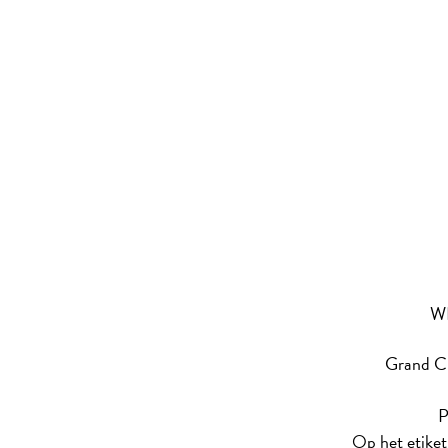
W
Grand Cr
P
Op het etike