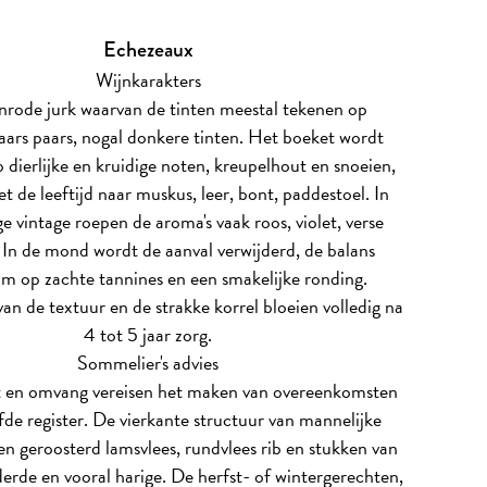
Echezeaux
Wijnkarakters
nrode jurk waarvan de tinten meestal tekenen op
ars paars, nogal donkere tinten. Het boeket wordt
 dierlijke en kruidige noten, kreupelhout en snoeien,
t de leeftijd naar muskus, leer, bont, paddestoel. In
ge vintage roepen de aroma's vaak roos, violet, verse
 In de mond wordt de aanval verwijderd, de balans
m op zachte tannines en een smakelijke ronding.
an de textuur en de strakke korrel bloeien volledig na
4 tot 5 jaar zorg.
Sommelier's advies
en omvang vereisen het maken van overeenkomsten
fde register. De vierkante structuur van mannelijke
en geroosterd lamsvlees, rundvlees rib en stukken van
derde en vooral harige. De herfst- of wintergerechten,