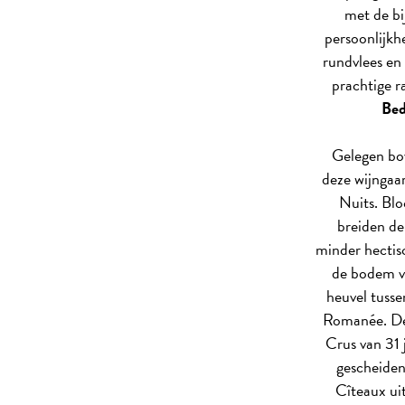
met de bi
persoonlijkh
rundvlees en
prachtige r
Bed
Gelegen bov
deze wijngaa
Nuits. Blo
breiden de 
minder hectis
de bodem v
heuvel tuss
Romanée. De
Crus van 31 j
gescheiden
Cîteaux ui