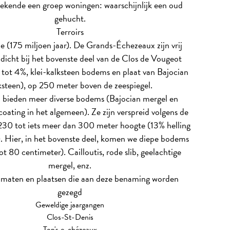
ekende een groep woningen: waarschijnlijk een oud
gehucht.
Terroirs
ie (175 miljoen jaar). De Grands-Échezeaux zijn vrij
icht bij het bovenste deel van de Clos de Vougeot
3 tot 4%, klei-kalksteen bodems en plaat van Bajocian
ksteen), op 250 meter boven de zeespiegel.
 bieden meer diverse bodems (Bajocian mergel en
coating in het algemeen). Ze zijn verspreid volgens de
230 tot iets meer dan 300 meter hoogte (13% helling
). Hier, in het bovenste deel, komen we diepe bodems
ot 80 centimeter). Cailloutis, rode slib, geelachtige
mergel, enz.
klimaten en plaatsen die aan deze benaming worden
gezegd
Geweldige jaargangen
Clos-St-Denis
Top's e-chézeaux