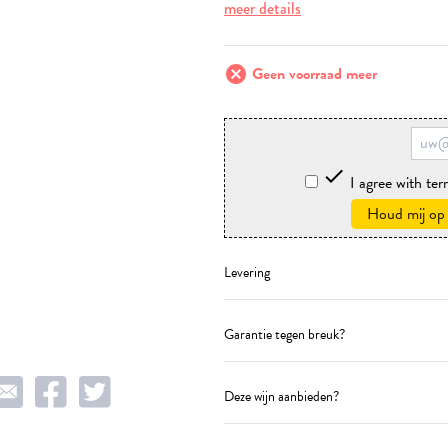
meer details
cancel
Geen voorraad meer

I agree with te
Houd mij op
Levering
Garantie tegen breuk?
Deze wijn aanbieden?