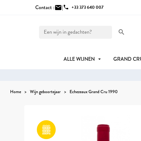
Contact :
mail
|
phone
+33 373 640 007
search
ALLE WIJNEN
GRAND C
Home
Wijn geboortejaar
Echezeaux Grand Cru 1990