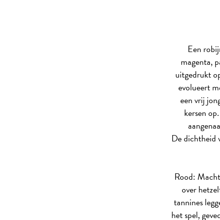
Een robij
magenta, pa
uitgedrukt op
evolueert me
een vrij jon
kersen op.
aangenaa
De dichtheid v
Rood: Macht 
over hetzel
tannines legg
het spel, geve