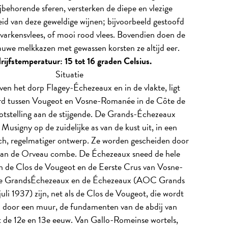
jbehorende sferen, versterken de diepe en vlezige
eid van deze geweldige wijnen; bijvoorbeeld gestoofd
 varkensvlees, of mooi rood vlees. Bovendien doen de
auwe melkkazen met gewassen korsten ze altijd eer.
rijfstemperatuur: 15 tot 16 graden Celsius.
Situatie
en het dorp Flagey-Échezeaux en in de vlakte, ligt
rd tussen Vougeot en Vosne-Romanée in de Côte de
otstelling aan de stijgende. De Grands-Échezeaux
Musigny op de zuidelijke as van de kust uit, in een
ch, regelmatiger ontwerp. Ze worden gescheiden door
an de Orveau combe. De Échezeaux sneed de hele
en de Clos de Vougeot en de Eerste Crus van Vosne-
 GrandsÉchezeaux en de Échezeaux (AOC Grands
uli 1937) zijn, net als de Clos de Vougeot, die wordt
 door een muur, de fundamenten van de abdij van
t de 12e en 13e eeuw. Van Gallo-Romeinse wortels,