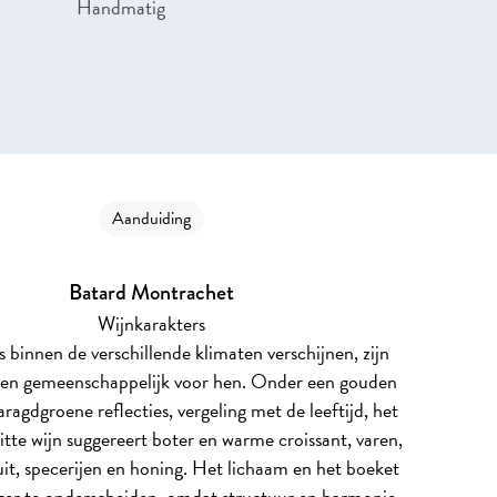
Handmatig
Aanduiding
Batard Montrachet
Wijnkarakters
 binnen de verschillende klimaten verschijnen, zijn
en gemeenschappelijk voor hen. Onder een gouden
ragdgroene reflecties, vergeling met de leeftijd, het
tte wijn suggereert boter en warme croissant, varen,
it, specerijen en honing. Het lichaam en het boeket
anger te onderscheiden, omdat structuur en harmonie