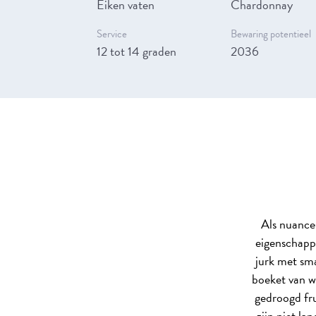
Eiken vaten
Chardonnay
Service
Bewaring potentieel
12 tot 14 graden
2036
Als nuances
eigenschapp
jurk met sma
boeket van wi
gedroogd fru
zijn niet l