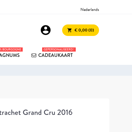
Nederlands
account_circle
€ 0,00 (0)
shopping_cart
0% BOURGOGNE
GEPERSONALISEERD !
AGNUMS
CADEAUKAART
rachet Grand Cru 2016