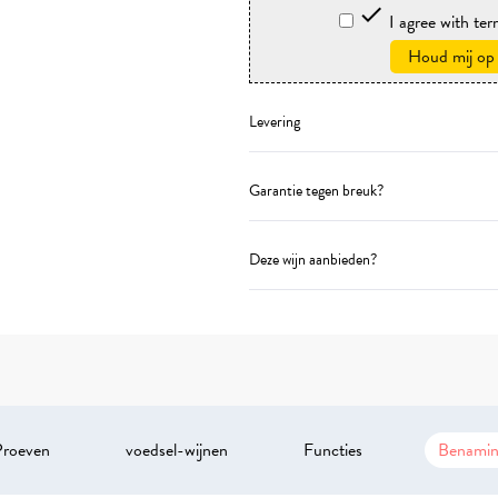

I agree with te
Houd mij op
Levering
Garantie tegen breuk?
Deze wijn aanbieden?
roeven
voedsel-wijnen
Functies
Benamin