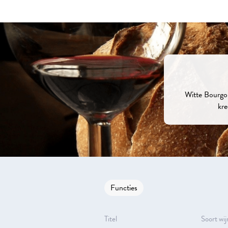
Witte Bourgon
kre
Functies
Titel
Soort wij