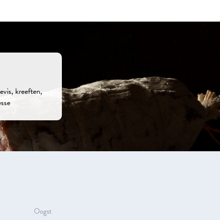
vis, kreeften,
esse
Oogst