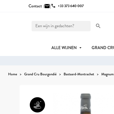
Contact :
mail
|
phone
+33 373 640 007
search
ALLE WIJNEN
GRAND C
Home
Grand Cru Bourgondië
Bastaard-Montrachet
Magnum 