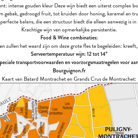
nt: intense gouden kleur Deze wijn biedt een uiterst complex boe
 gebak, gedroogd fruit, tot kruiden door honing, karamel en tru
rfecte balans, die een structuur biedt die alleen aanwezig is in 
Krachtige wijn van opmerkelijke persistentie.
Food & Wine combinaties:
 zullen het waard zijn om deze grote fles te begeleiden: kreeft, kr
Serveertemperatuur wijn: 12 tot 14°
Speciale transportvoorwaarden en voorzorgsmaatregelen voor a
Bourguignon.fr
Kaart van Batard Montrachet en Grands Crus de Montrachet: