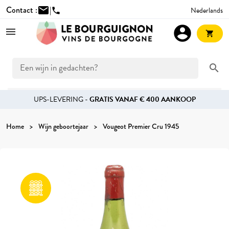
Contact :
mail
|
Nederlands
phone
account_circle
shopping_cart
search
UPS-LEVERING -
GRATIS VANAF € 400 AANKOOP
Home
Wijn geboortejaar
Vougeot Premier Cru 1945