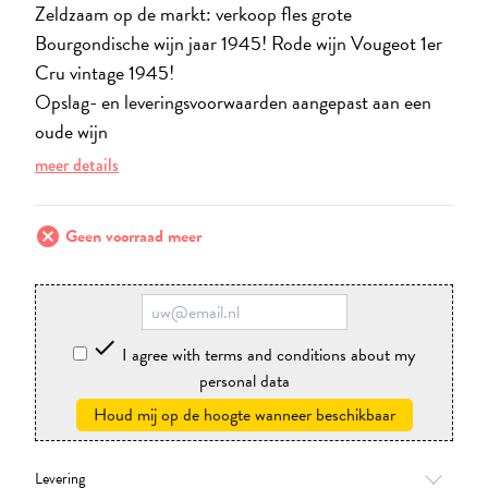
Zeldzaam op de markt: verkoop fles grote
Bourgondische wijn jaar 1945! Rode wijn Vougeot 1er
Cru vintage 1945!
Opslag- en leveringsvoorwaarden aangepast aan een
oude wijn
meer details
cancel
Geen voorraad meer

I agree with terms and conditions about my
personal data
Houd mij op de hoogte wanneer beschikbaar
Levering