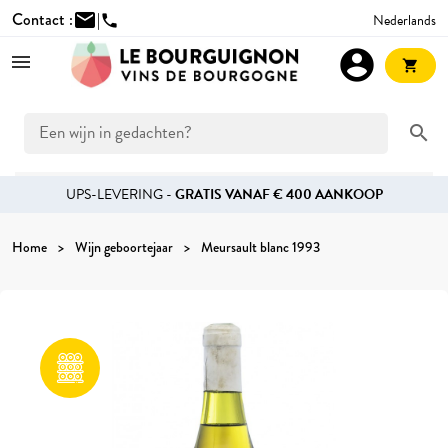
Contact :
mail
|
Nederlands
phone
account_circle
shopping_cart
search
UPS-LEVERING -
GRATIS VANAF € 400 AANKOOP
Home
Wijn geboortejaar
Meursault blanc 1993