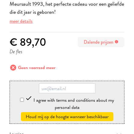
Meursault 1993, het perfecte cadeau voor een geliefde
die dit jaar is geboren!
meer details
€ 89,70
Dalende prijzen
info
De fles
cancel
Geen voorraad meer

I agree with terms and conditions about my
personal data
Houd mij op de hoogte wanneer beschikbaar