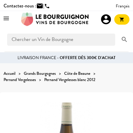
Contactez-nous :
mail
|
Français
phone
account_circle
shopping_cart
search
LIVRAISON FRANCE -
OFFERTE DÈS 300€ D’ACHAT
Accueil
Grands Bourgognes
Côte de Beaune
Pernand Vergelesses
Pernand Vergelesses blanc 2012