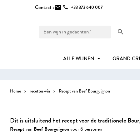
Contact :
mail
|
phone
+33 373 640 007
search
ALLE WIJNEN
GRAND C
Home
recettes-vin
Recept van Beef Bourguignon
Dit is uitsluitend het recept voor de traditionele Bo
Recept
van
Beef Bourguignon
voor 6 personen