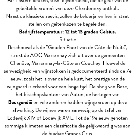
Far Eastern keuken, sushi bijvoorbeeld, die de geur van de
gebeitelde aroma's van deze Chardonnay onthult.
Naast de klassieke zeevis, zullen de kelderjaren hen in staat
stellen om geitenkazen te begeleiden.
Bedrijfstemperatuur: 12 tot 13 graden Celsius.
Situatie
Beschouwd als de "Gouden Poort van de Côte de Nuits",
strekt de AOC Marsannay zich uit over de gemeenten
Chenôve, Marsannay-la-Côte en Couchey. Hoewel de
aanwezigheid van wijnstokken is gedocumenteerd sinds de 7e
eeuw, zoals het is over de hele kust, het prestige van de
wijngaard is erkend voor een lange tijd. De abdij van Beze,
het bisschopskantoor van Autun, de hertogen van
Bourgondië
en vele anderen hadden wijngaarden op deze
afwerking. De wijnen waren aanwezig op de tafel van
Lodewijk XIV of Lodewijk XVI... Tot de 19e eeuw genoten
sommige klimaten een classificatie die gelijkwaardig was aan
de huidige Grands Crus.