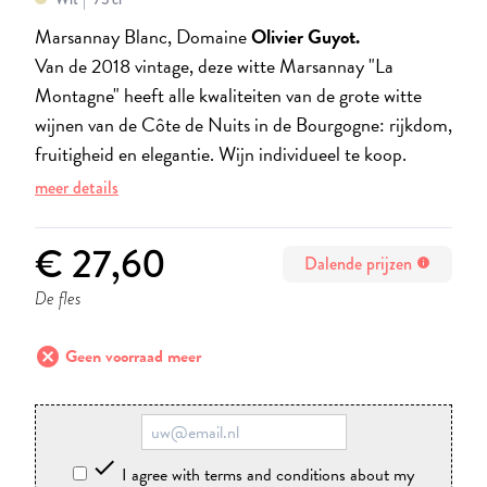
Marsannay Blanc, Domaine
Olivier Guyot.
Van de 2018 vintage, deze witte Marsannay "La
Montagne" heeft alle kwaliteiten van de grote witte
wijnen van de Côte de Nuits in de Bourgogne: rijkdom,
fruitigheid en elegantie. Wijn individueel te koop.
meer details
€ 27,60
Dalende prijzen
info
De fles
cancel
Geen voorraad meer

I agree with terms and conditions about my