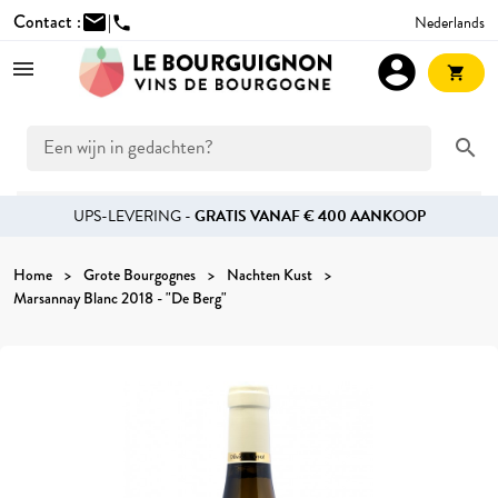
Contact :
mail
|
Nederlands
phone
account_circle
shopping_cart
search
UPS-LEVERING -
GRATIS VANAF € 400 AANKOOP
Home
Grote Bourgognes
Nachten Kust
Marsannay Blanc 2018 - "De Berg"