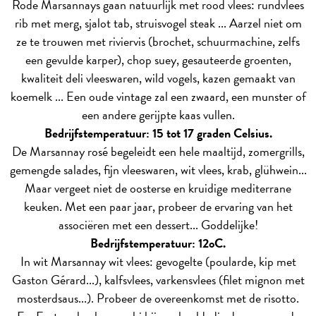
Rode Marsannays gaan natuurlijk met rood vlees: rundvlees
rib met merg, sjalot tab, struisvogel steak ... Aarzel niet om
ze te trouwen met riviervis (brochet, schuurmachine, zelfs
een gevulde karper), chop suey, gesauteerde groenten,
kwaliteit deli vleeswaren, wild vogels, kazen gemaakt van
koemelk ... Een oude vintage zal een zwaard, een munster of
een andere gerijpte kaas vullen.
Bedrijfstemperatuur: 15 tot 17 graden Celsius.
De Marsannay rosé begeleidt een hele maaltijd, zomergrills,
gemengde salades, fijn vleeswaren, wit vlees, krab, glühwein...
Maar vergeet niet de oosterse en kruidige mediterrane
keuken. Met een paar jaar, probeer de ervaring van het
associëren met een dessert... Goddelijke!
Bedrijfstemperatuur: 12oC.
In wit Marsannay wit vlees: gevogelte (poularde, kip met
Gaston Gérard...), kalfsvlees, varkensvlees (filet mignon met
mosterdsaus...). Probeer de overeenkomst met de risotto.