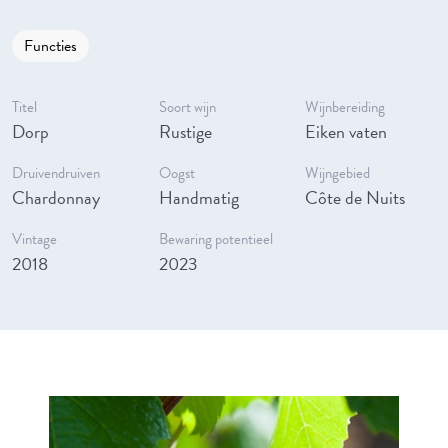
Functies
Titel
Soort wijn
Wijnbereiding
Dorp
Rustige
Eiken vaten
Druivendruiven
Oogst
Wijngebied
Chardonnay
Handmatig
Côte de Nuits
Vintage
Bewaring potentieel
2018
2023