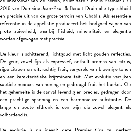
de linkeroever van de Serein, drukt deze Chablis Premier Cru
2018 van Domaine Jean-Paul & Benoît Droin alle typischheid
en precisie uit van de grote terroirs van Chablis. Als essentiële
referentie in de appellatie produceert het landgoed wijnen van
grote zuiverheid, waarbij frisheid, mineraliteit en elegantie
worden afgewogen met precisie.
De kleur is schitterend, lichtgoud met licht gouden reflecties.
De geur, zowel fijn als expressief, onthult aroma's van citrus,
rijpe citroen en witvruchtig fruit, vergezeld van bloemige tonen
en een karakteristieke krijtmineraliteit. Met evolutie verrijken
subtiele nuances van honing en gedroogd fruit het boeket. Op
het gehemelte is de aanval levendig en precies, gedragen door
een prachtige spanning en een harmonieuze substantie. De
lange en zoute afdronk is een wijn die zowel elegant als
volhardend is.
De evolutie is nu ideaal; deze Premier Cru zal perfect