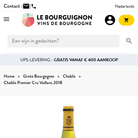
Contact :
mail
|
Nederlands
phone
account_circle
shopping_cart
search
UPS-LEVERING -
GRATIS VANAF € 400 AANKOOP
Home
Grote Bourgognes
Chablis
Chablis Premier Cru Vaillons 2018