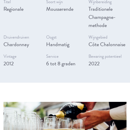
Titel
Soort wijn
Wijnbereiding
Regionale
Mousserende
Traditionele
Champagne-
methode
Druivendruiven
Oogst
Wijngebied
Chardonnay
Handmatig
Côte Chalonnaise
Vintage
Service
Bewaring potentieel
2012
6 tot 8 graden
2022