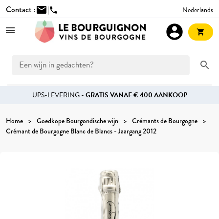
Contact :
mail
|
Nederlands
phone
account_circle
shopping_cart
search
UPS-LEVERING -
GRATIS VANAF € 400 AANKOOP
Home
Goedkope Bourgondische wijn
Crémants de Bourgogne
Crémant de Bourgogne Blanc de Blancs - Jaargang 2012