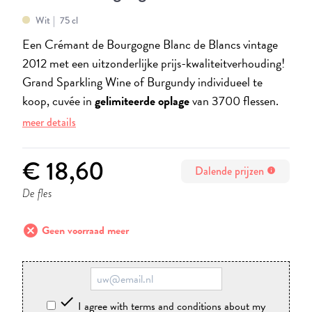
Wit
75 cl
Een Crémant de Bourgogne Blanc de Blancs vintage
2012 met een uitzonderlijke prijs-kwaliteitverhouding!
Grand Sparkling Wine of Burgundy individueel te
koop, cuvée in
gelimiteerde oplage
van 3700 flessen.
meer details
€ 18,60
Dalende prijzen
info
De fles
cancel
Geen voorraad meer

I agree with terms and conditions about my