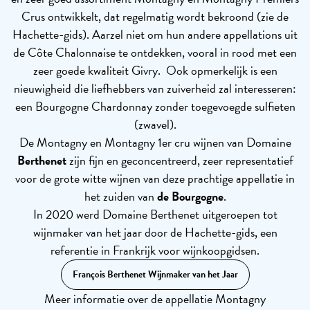
Crus ontwikkelt, dat regelmatig wordt bekroond (zie de
Hachette-gids). Aarzel niet om hun andere appellations uit
de Côte Chalonnaise te ontdekken, vooral in rood met een
zeer goede kwaliteit Givry. Ook opmerkelijk is een
nieuwigheid die liefhebbers van zuiverheid zal interesseren:
een Bourgogne Chardonnay zonder toegevoegde sulfieten
(zwavel).
De Montagny en Montagny 1er cru wijnen van Domaine
Berthenet
zijn fijn en geconcentreerd, zeer representatief
voor de grote witte wijnen van deze prachtige appellatie in
het zuiden van
de Bourgogne
.
In 2020 werd Domaine Berthenet uitgeroepen tot
wijnmaker van het jaar door de Hachette-gids, een
referentie in Frankrijk voor wijnkoopgidsen.
François Berthenet Wijnmaker van het Jaar
Meer informatie over de appellatie Montagny